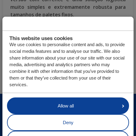
muito simples e extremamente robusta para
tamanhos de paletes fixos.
Sistema de corrente
This website uses cookies
We use cookies to personalise content and ads, to provide
social media features and to analyse our traffic. We also
share information about your use of our site with our social
media, advertising and analytics partners who may
combine it with other information that you’ve provided to
Você está aqui:
CargoMatic
Produtos
them or that they’ve collected from your use of their
services.
© Cargo Floor B.V. Byte 14, 7741 MK Coevorden, The
Allow all
Netherlands
Deny
Atualizações locais
Declaração de confidencialidade