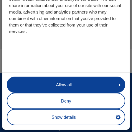
CargoMatic sweeper (sistema de varredura
share information about your use of our site with our social
automática))
media, advertising and analytics partners who may
combine it with other information that you’ve provided to
RSM «Remote Service Module»
them or that they’ve collected from your use of their
Segurança da carga
services.
Lamela antiderrapante
Você está aqui:
CargoMatic
Produtos
Lamelas
© Cargo Floor B.V. Byte 14, 7741 MK Coevorden, The
Allow all
Netherlands
Deny
Atualizações locais
Declaração de confidencialidade
Show details
Exclusão de responsabilidade
Mapa do site