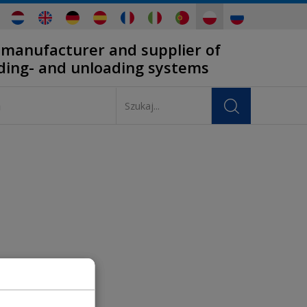
 manufacturer and supplier of
ading- and unloading systems
a