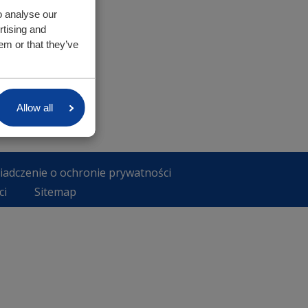
o analyse our
rtising and
em or that they’ve
Allow all
iadczenie o ochronie prywatności
ci
Sitemap