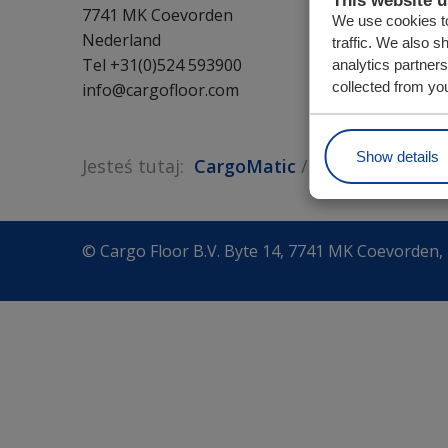
7741 MK Coevorden
We use cookies to
Nederland
traffic. We also s
Tel +31(0)524 593900
analytics partner
collected from you
info@cargofloor.com
Show details
Jesteś tutaj:
CargoMatic
Obsługa
Podz
© Cargo Floor B.V. Byte 14, 7741 MK Coevorden,