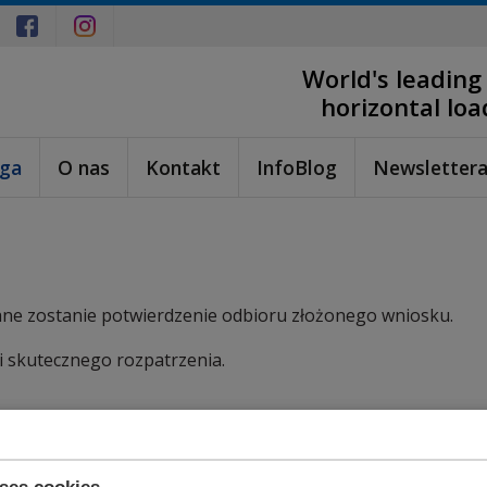
World's leading
horizontal lo
ga
O nas
Kontakt
InfoBlog
Newsletter
łane zostanie potwierdzenie odbioru złożonego wniosku.
i skutecznego rozpatrzenia.
uses cookies