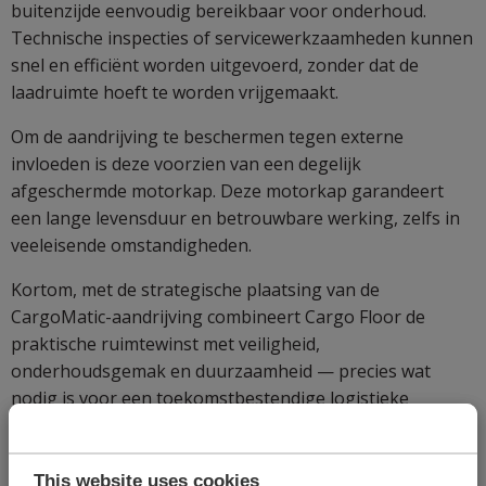
buitenzijde eenvoudig bereikbaar voor onderhoud.
Technische inspecties of servicewerkzaamheden kunnen
snel en efficiënt worden uitgevoerd, zonder dat de
laadruimte hoeft te worden vrijgemaakt.
Om de aandrijving te beschermen tegen externe
invloeden is deze voorzien van een degelijk
afgeschermde motorkap. Deze motorkap garandeert
een lange levensduur en betrouwbare werking, zelfs in
veeleisende omstandigheden.
Kortom, met de strategische plaatsing van de
CargoMatic-aandrijving combineert Cargo Floor de
praktische ruimtewinst met veiligheid,
onderhoudsgemak en duurzaamheid — precies wat
nodig is voor een toekomstbestendige logistieke
oplossing.
CargoMatic: automatisch uw oplegger laden en
This website uses cookies