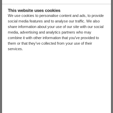
This website uses cookies
Роберт Хертогс имеет обширный опыт в
We use cookies to personalise content and ads, to provide
области решений по безопасности, что делает
social media features and to analyse our traffic. We also
его ценным партнером в оптимизации вашей
share information about your use of our site with our social
деятельности с использованием передовых
media, advertising and analytics partners who may
систем CargoMatic. Его ориентированный на
combine it with other information that you’ve provided to
клиента подход гарантирует понимание ваших
them or that they’ve collected from your use of their
уникальных потребностей и построение
services.
крепких отношений. Роберт известен своей
доступностью и простотой в работе. Он
привержен предоставлению компаниям
эффективных и надежных решений для
загрузки и разгрузки, специально
направленных на повышение безопасности и
эффективности. Свяжитесь с Робертом, чтобы
обсудить, как он может поддержать ваши
логистические задачи!