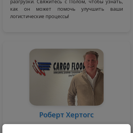
разгрузки. Свяжитесь с Полом, чтобы узнать,
как он может помочь улучшить ваши
логистические процессы!
Роберт Хертогс
Менеджер по продажам CargoMatic