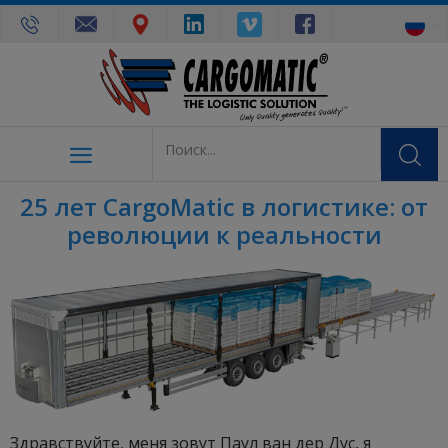
25 лет CargoMatic в логистике: от
революции к реальности
Здравствуйте, меня зовут Паул ван дер Дус, я