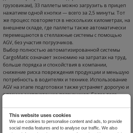
грузовикам), 33 паллеты можно загрузить в прицеп
нажатием одной кнопки — всего за 2,5 минуты. Тот
же процесс повторяется в нескольких километрах, на
внешнем складе, где паллеты также автоматически
перемещаются в стеллажные системы с помощью
AGV, без участия погрузчиков.
Выбор полностью автоматизированной системы
CargoMatic означает экономию на затратах на труд,
больше порядка и спокойствия в компании,
снижение риска повреждения продукции и меньшую
потребность в водителях и технике. Использование
AGV на этапе подготовки также устраняет дорогую и
опасную эксплуатацию погрузчиков. Более того,
автоматизация уменьшает необходимое
пространство на погрузочных доках.
This website uses cookies
Хотите узнать больше о том, как полностью
We use cookies to personalise content and ads, to provide
social media features and to analyse our traffic. We also
автоматизированная система CargoMatic может