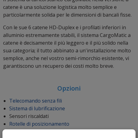
catene è una soluzione logistica molto semplice e
particolarmente solida per le dimensioni di bancali fisse.
Con le sue 6 catene HD-Duplex e i profilati inferiori in
alluminio estremamente stabili, il sistema CargoMatic a
catene è decisamente il più leggero e il più solido nella
sua categoria; il tutto abbinato a un'installazione molto
semplice, anche nel vostro semi-rimorchio esistente, vi
garantiscono un recupero dei costi molto breve.
Opzioni
Telecomando senza fili
Sistema di lubrificazione
Sensori riscaldati
Rotelle di posizionamento
Quadro di posizionamento